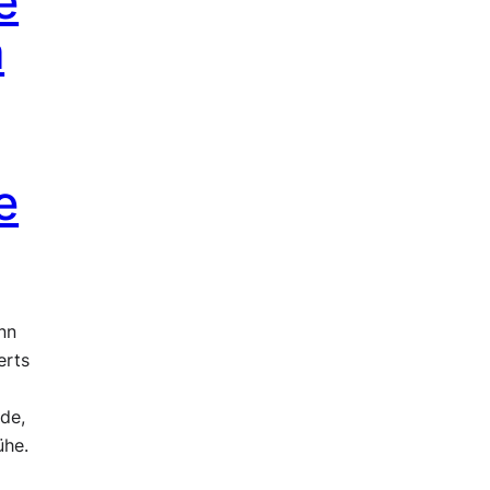
e
a
e
nn
erts
de,
ühe.