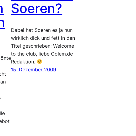
n
Soeren?
h
Dabei hat Soeren es ja nun
wirklich dick und fett in den
Titel geschrieben: Welcome
to the club, liebe Golem.de-
tönte
Redaktion.
e
15. Dezember 2009
cht
 an
s
lle
ebot