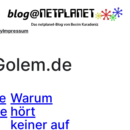
y
Impressum
Golem.de
e
Warum
ne
hört
keiner auf