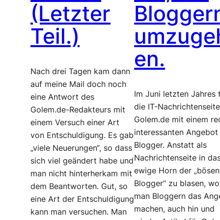
(Letzter
Blogger
Teil.)
umzuge
en.
Nach drei Tagen kam dann
auf meine Mail doch noch
Im Juni letzten Jahres 
eine Antwort des
die IT-Nachrichtenseit
Golem.de-Redakteurs mit
Golem.de mit einem re
einem Versuch einer Art
interessanten Angebot
von Entschuldigung. Es gab
Blogger. Anstatt als
„viele Neuerungen“, so dass
Nachrichtenseite in da
sich viel geändert habe und
ewige Horn der „bösen
man nicht hinterherkam mit
Blogger“ zu blasen, wo
dem Beantworten. Gut, so
man Bloggern das Ang
eine Art der Entschuldigung
machen, auch hin und
kann man versuchen. Man