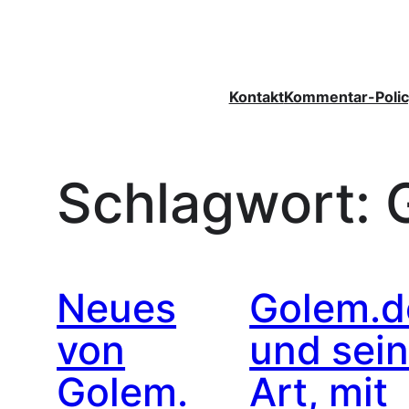
Zum
Inhalt
springen
Kontakt
Kommentar-Polic
Schlagwort:
Neues
Golem.d
von
und sei
Golem.
Art, mit