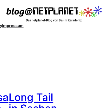
y
Impressum
sa
Long Tail