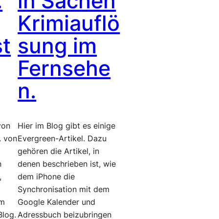
:
in Sachen
Krimiauflö
st
sung im
Fernsehe
n.
von
Hier im Blog gibt es einige
. von
Evergreen-Artikel. Dazu
gehören die Artikel, in
n
denen beschrieben ist, wie
,
dem iPhone die
Synchronisation mit dem
Im
Google Kalender und
Blog.
Adressbuch beizubringen