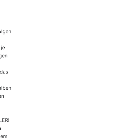
olgen
 je
lgen
 das
,
alben
en
LER!
n
ißem