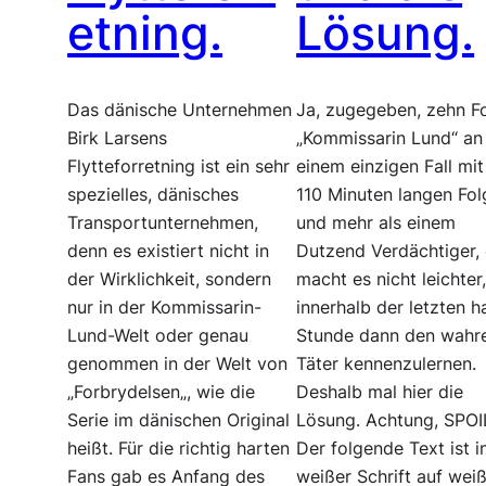
etning.
Lösung.
Das dänische Unternehmen
Ja, zugegeben, zehn F
Birk Larsens
„Kommissarin Lund“ an
Flytteforretning ist ein sehr
einem einzigen Fall mit
spezielles, dänisches
110 Minuten langen Fo
Transportunternehmen,
und mehr als einem
denn es existiert nicht in
Dutzend Verdächtiger,
der Wirklichkeit, sondern
macht es nicht leichter
nur in der Kommissarin-
innerhalb der letzten h
Lund-Welt oder genau
Stunde dann den wahr
genommen in der Welt von
Täter kennenzulernen.
„Forbrydelsen„, wie die
Deshalb mal hier die
Serie im dänischen Original
Lösung. Achtung, SPOI
heißt. Für die richtig harten
Der folgende Text ist i
Fans gab es Anfang des
weißer Schrift auf we