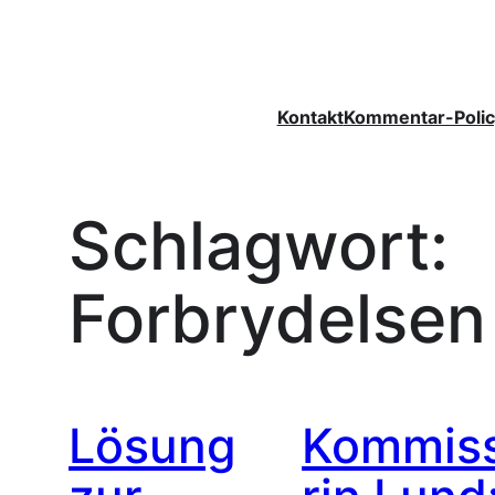
Zum
Inhalt
springen
Kontakt
Kommentar-Polic
Schlagwort:
Forbrydelsen
Lösung
Kommis