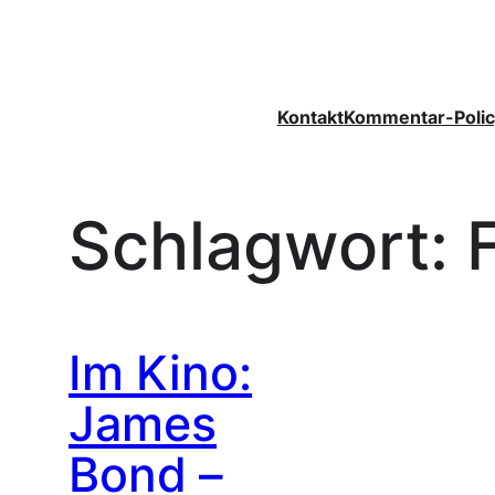
Zum
Inhalt
springen
Kontakt
Kommentar-Polic
Schlagwort:
Im Kino:
James
Bond –