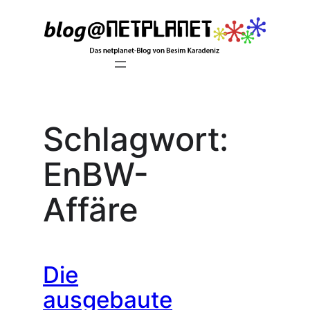
Zum
Inhalt
springen
Schlagwort:
EnBW-
Affäre
Die
ausgebaute