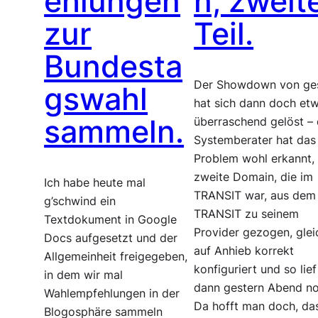
ehlungen
n, zweit
zur
Teil.
Bundesta
Der Showdown von ge
gswahl
hat sich dann doch et
sammeln.
überraschend gelöst – 
Systemberater hat das
Problem wohl erkannt, 
zweite Domain, die im
Ich habe heute mal
TRANSIT war, aus dem
g’schwind ein
TRANSIT zu seinem
Textdokument in Google
Provider gezogen, glei
Docs aufgesetzt und der
auf Anhieb korrekt
Allgemeinheit freigegeben,
konfiguriert und so lie
in dem wir mal
dann gestern Abend no
Wahlempfehlungen in der
Da hofft man doch, da
Blogosphäre sammeln