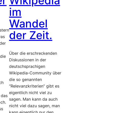
er
Wikipedia
im
Wandel
stern
der Zeit.
was
der
Über die erschreckenden
die
Diskussionen in der
deutschsprachigen
Wikipedia-Community über
die so genannten
ch
“Relevanzkriterien” gibt es
eigentlich nicht viel zu
f das
sagen. Man kann da auch
ch.
nicht viel dazu sagen, man
ss
kann eigentlich nur den