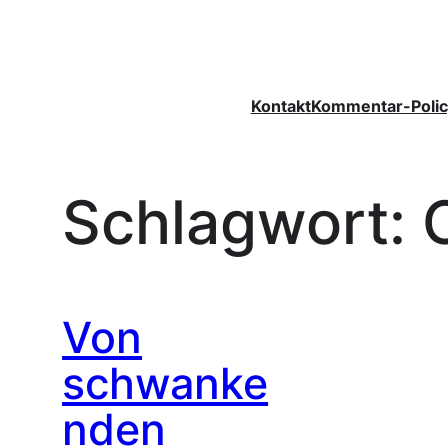
Zum
Inhalt
springen
Kontakt
Kommentar-Polic
Schlagwort:
Von
schwanke
nden