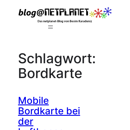
Zum
Inhalt
springen
Schlagwort:
Bordkarte
Mobile
Bordkarte bei
der