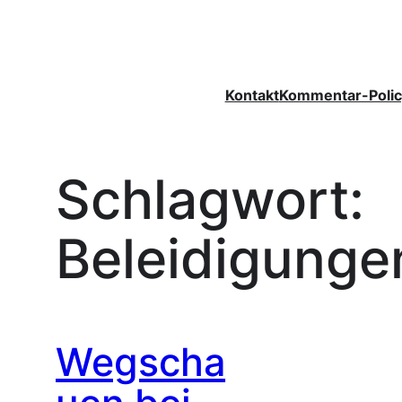
Zum
Inhalt
springen
Kontakt
Kommentar-Polic
Schlagwort:
Beleidigunge
Wegscha