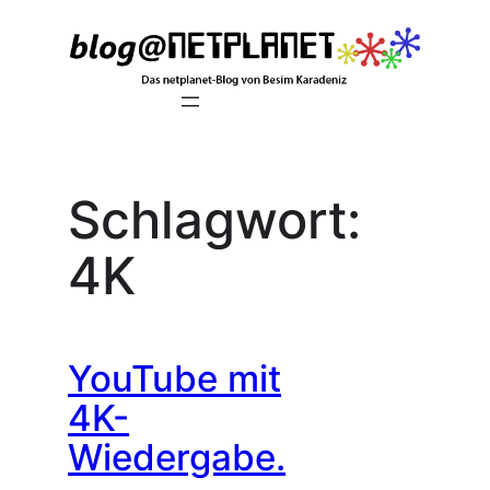
Zum
Inhalt
springen
Schlagwort:
4K
YouTube mit
4K-
Wiedergabe.